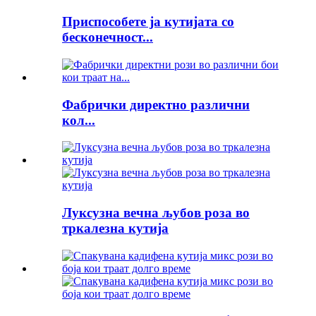
Приспособете ја кутијата со
бесконечност...
Фабрички директно различни
кол...
Луксузна вечна љубов роза во
тркалезна кутија