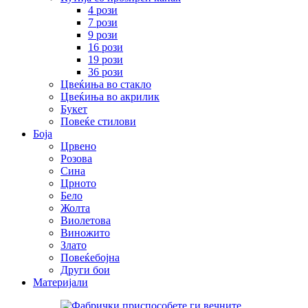
4 рози
7 рози
9 рози
16 рози
19 рози
36 рози
Цвеќиња во стакло
Цвеќиња во акрилик
Букет
Повеќе стилови
Боја
Црвено
Розова
Сина
Црното
Бело
Жолта
Виолетова
Виножито
Злато
Повеќебојна
Други бои
Материјали