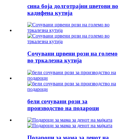
сина боја долготрајни цветови во
кадифена кутија
Сочувани црвени рози на големо
во тркалезна кутија
бели сочувани рози за
производство на подароци
Подароци за мама за денот на