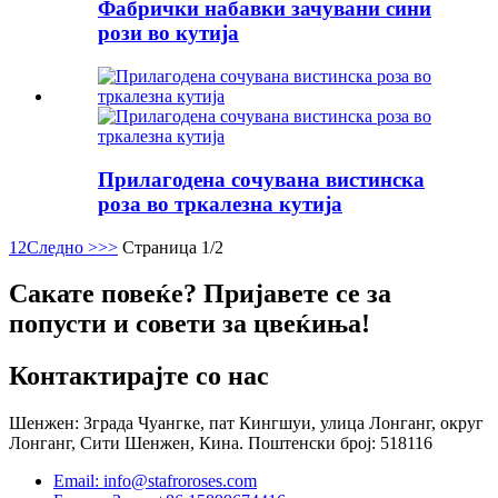
Фабрички набавки зачувани сини
рози во кутија
Прилагодена сочувана вистинска
роза во тркалезна кутија
1
2
Следно >
>>
Страница 1/2
Сакате повеќе? Пријавете се за
попусти и совети за цвеќиња!
Контактирајте со нас
Шенжен: Зграда Чуангке, пат Кингшуи, улица Лонганг, округ
Лонганг, Сити Шенжен, Кина. Поштенски број: 518116
Email: info@stafroroses.com