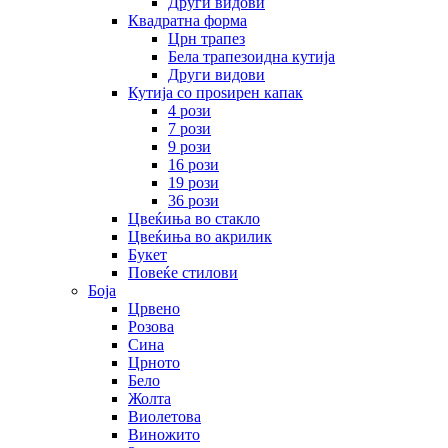
Други видови
Квадратна форма
Црн трапез
Бела трапезоидна кутија
Други видови
Кутија со проѕирен капак
4 рози
7 рози
9 рози
16 рози
19 рози
36 рози
Цвеќиња во стакло
Цвеќиња во акрилик
Букет
Повеќе стилови
Боја
Црвено
Розова
Сина
Црното
Бело
Жолта
Виолетова
Виножито