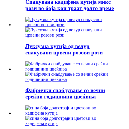
Спакувана кадифена кутија микс
рози во боја кои траат долго време
Луксузна кутија од велур
спакувани црвени розови рози
Фабрички снабдување со вечни
среќни годишнини цвеќиња