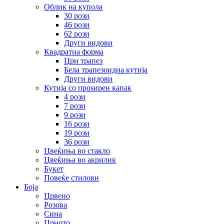
Облик на купола
30 рози
46 рози
62 рози
Други видови
Квадратна форма
Црн трапез
Бела трапезоидна кутија
Други видови
Кутија со проѕирен капак
4 рози
7 рози
9 рози
16 рози
19 рози
36 рози
Цвеќиња во стакло
Цвеќиња во акрилик
Букет
Повеќе стилови
Боја
Црвено
Розова
Сина
Црното