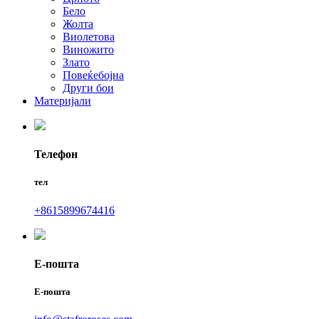
Бело
Жолта
Виолетова
Виножито
Злато
Повеќебојна
Други бои
Материјали
Телефон
тел
+8615899674416
Е-пошта
Е-пошта