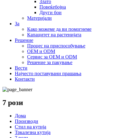
Злато
Повеќебојна
Други бои
Материјали
За
Како можеме да ви помогнеме
Капацитет на растенијата
Решение
Процес на приспособување
OEM и ODM
Сервис за OEM и ODM
Решение за пакување
Вести
Најчесто поставувани прашања
Контакти
7 рози
Дома
Производи
Стил на кутија
Тркалезна кутија
7 рози