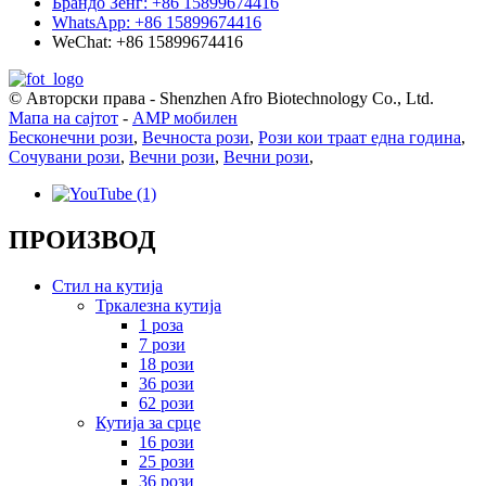
Брандо Зенг: +86 15899674416
WhatsApp: +86 15899674416
WeChat: +86 15899674416
© Авторски права - Shenzhen Afro Biotechnology Co., Ltd.
Мапа на сајтот
-
AMP мобилен
Бесконечни рози
,
Вечноста рози
,
Рози кои траат една година
,
Сочувани рози
,
Вечни рози
,
Вечни рози
,
ПРОИЗВОД
Стил на кутија
Тркалезна кутија
1 роза
7 рози
18 рози
36 рози
62 рози
Кутија за срце
16 рози
25 рози
36 рози