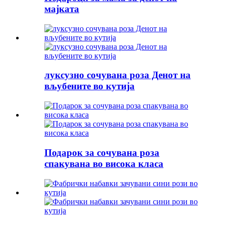
мајката
луксузно сочувана роза Денот на
вљубените во кутија
Подарок за сочувана роза
спакувана во висока класа