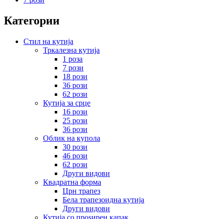
Категории
Стил на кутија
Тркалезна кутија
1 роза
7 рози
18 рози
36 рози
62 рози
Кутија за срце
16 рози
25 рози
36 рози
Облик на купола
30 рози
46 рози
62 рози
Други видови
Квадратна форма
Црн трапез
Бела трапезоидна кутија
Други видови
Кутија со проѕирен капак