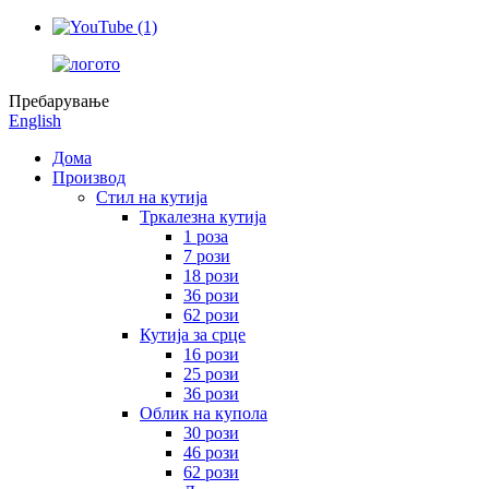
Пребарување
English
Дома
Производ
Стил на кутија
Тркалезна кутија
1 роза
7 рози
18 рози
36 рози
62 рози
Кутија за срце
16 рози
25 рози
36 рози
Облик на купола
30 рози
46 рози
62 рози