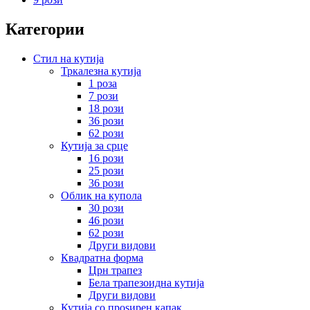
Категории
Стил на кутија
Тркалезна кутија
1 роза
7 рози
18 рози
36 рози
62 рози
Кутија за срце
16 рози
25 рози
36 рози
Облик на купола
30 рози
46 рози
62 рози
Други видови
Квадратна форма
Црн трапез
Бела трапезоидна кутија
Други видови
Кутија со проѕирен капак