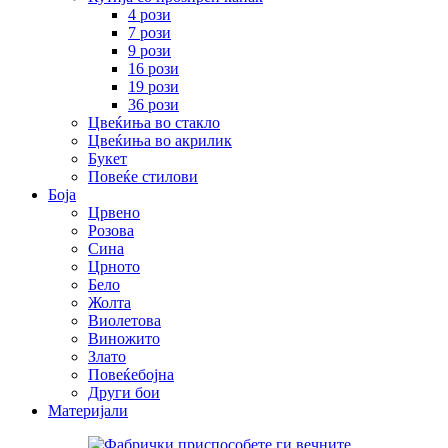
4 рози
7 рози
9 рози
16 рози
19 рози
36 рози
Цвеќиња во стакло
Цвеќиња во акрилик
Букет
Повеќе стилови
Боја
Црвено
Розова
Сина
Црното
Бело
Жолта
Виолетова
Виножито
Злато
Повеќебојна
Други бои
Материјали