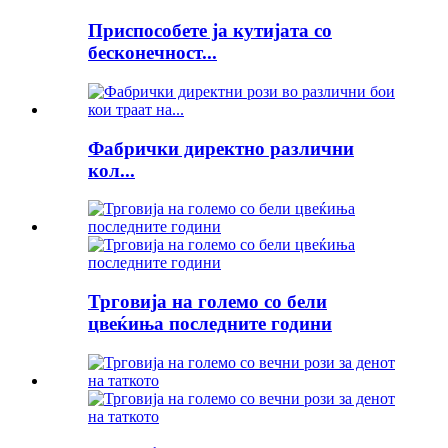
Приспособете ја кутијата со
бесконечност...
Фабрички директно различни
кол...
Трговија на големо со бели
цвеќиња последните години