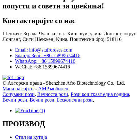
попусти и совети за цвеќиња!
Контактирајте со нас
Шенжен: Зграда Чуангке, пат Кингшуи, улица Лонганг, округ
Лонганг, Сити Шенжен, Кина. Поштенски број: 518116
Email: info@stafroroses.com
Брандо Зенг: +86 15899674416
WhatsApp: +86 15899674416
WeChat: +86 15899674416
© Авторски права - Shenzhen Afro Biotechnology Co., Ltd.
Мапа на сајтот
-
AMP мобилен
Сочувани рози
,
Вечноста рози
,
Рози кои траат една година
,
Вечни рози
,
Вечни рози
,
Бесконечни рози
,
ПРОИЗВОД
Стил на кутија