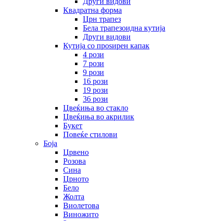
Други видови
Квадратна форма
Црн трапез
Бела трапезоидна кутија
Други видови
Кутија со проѕирен капак
4 рози
7 рози
9 рози
16 рози
19 рози
36 рози
Цвеќиња во стакло
Цвеќиња во акрилик
Букет
Повеќе стилови
Боја
Црвено
Розова
Сина
Црното
Бело
Жолта
Виолетова
Виножито