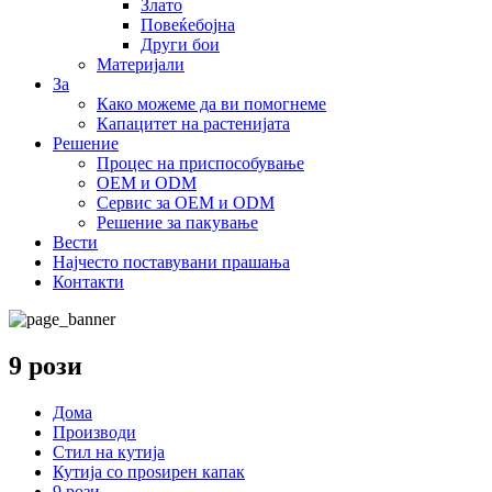
Злато
Повеќебојна
Други бои
Материјали
За
Како можеме да ви помогнеме
Капацитет на растенијата
Решение
Процес на приспособување
OEM и ODM
Сервис за OEM и ODM
Решение за пакување
Вести
Најчесто поставувани прашања
Контакти
9 рози
Дома
Производи
Стил на кутија
Кутија со проѕирен капак
9 рози