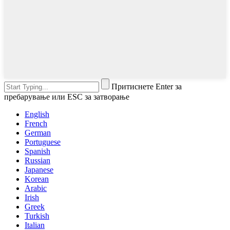
Притиснете Enter за
пребарување или ESC за затворање
English
French
German
Portuguese
Spanish
Russian
Japanese
Korean
Arabic
Irish
Greek
Turkish
Italian