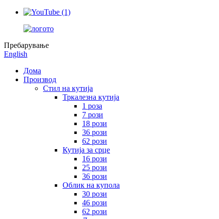
Пребарување
English
Дома
Производ
Стил на кутија
Тркалезна кутија
1 роза
7 рози
18 рози
36 рози
62 рози
Кутија за срце
16 рози
25 рози
36 рози
Облик на купола
30 рози
46 рози
62 рози