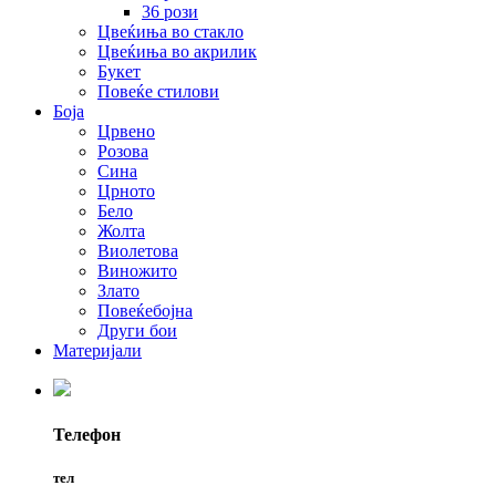
36 рози
Цвеќиња во стакло
Цвеќиња во акрилик
Букет
Повеќе стилови
Боја
Црвено
Розова
Сина
Црното
Бело
Жолта
Виолетова
Виножито
Злато
Повеќебојна
Други бои
Материјали
Телефон
тел