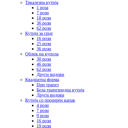
Тркалезна кутија
1 роза
7 рози
18 рози
36 рози
62 рози
Кутија за срце
16 рози
25 рози
36 рози
Облик на купола
30 рози
46 рози
62 рози
Други видови
Квадратна форма
Црн трапез
Бела трапезоидна кутија
Други видови
Кутија со проѕирен капак
4 рози
7 рози
9 рози
16 рози
19 рози